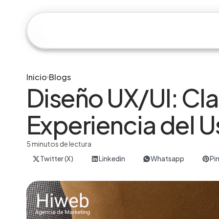
Hiweb
Servicios
Casos de 
Inicio
Blogs
Diseño UX/UI: Cla
Experiencia del U
5 minutos de lectura
Twitter (X)
Linkedin
Whatsapp
Pi